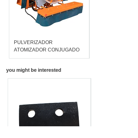
PULVERIZADOR
Pulverizador Cataç
ATOMIZADOR CONJUGADO
you might be interested