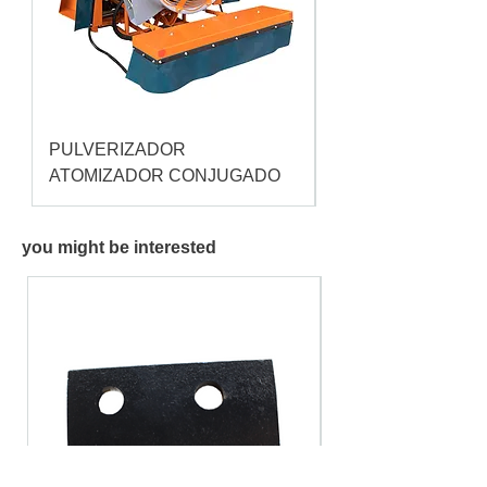
PULVERIZADOR
Pulverizador Cataç
ATOMIZADOR CONJUGADO
you might be interested