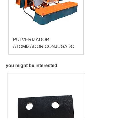
PULVERIZADOR
Pulverizador Cataç
ATOMIZADOR CONJUGADO
you might be interested