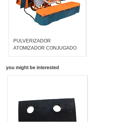
PULVERIZADOR
Pulverizador Cataç
ATOMIZADOR CONJUGADO
you might be interested