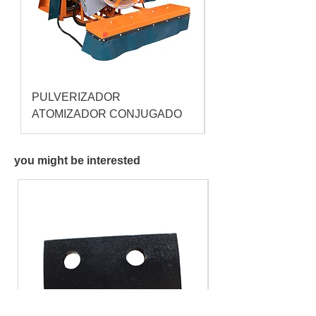
PULVERIZADOR
Pulverizador Cataç
ATOMIZADOR CONJUGADO
you might be interested