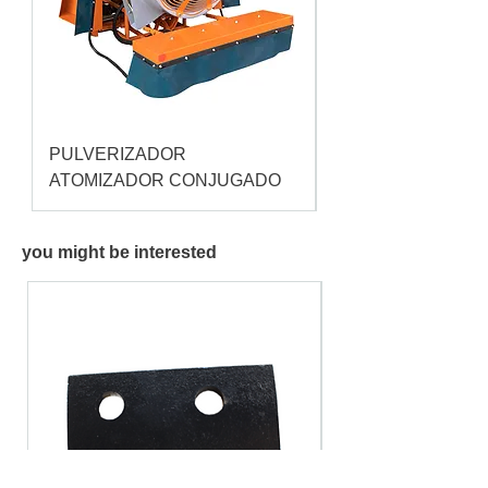
PULVERIZADOR
Pulverizador Cataç
ATOMIZADOR CONJUGADO
you might be interested