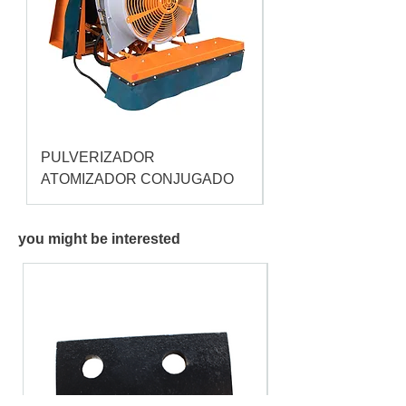
PULVERIZADOR
Pulverizador Cataç
ATOMIZADOR CONJUGADO
you might be interested