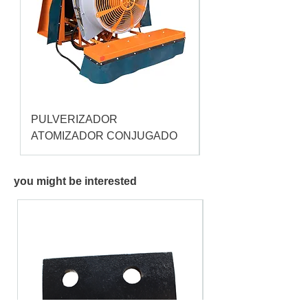
PULVERIZADOR
Pulverizador Cataç
ATOMIZADOR CONJUGADO
you might be interested