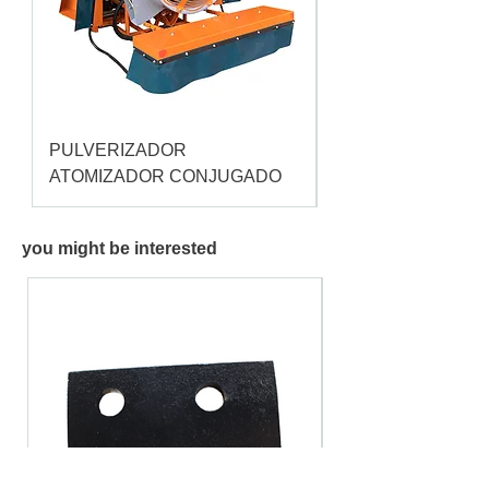
PULVERIZADOR
Pulverizador Cataç
ATOMIZADOR CONJUGADO
you might be interested