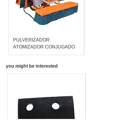
PULVERIZADOR
Pulverizador Cataç
ATOMIZADOR CONJUGADO
you might be interested