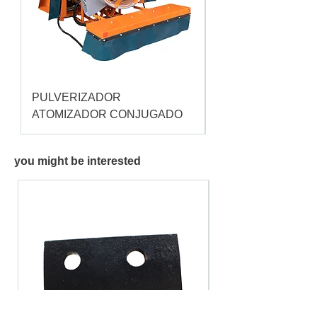
PULVERIZADOR
Pulverizador Cataç
ATOMIZADOR CONJUGADO
you might be interested