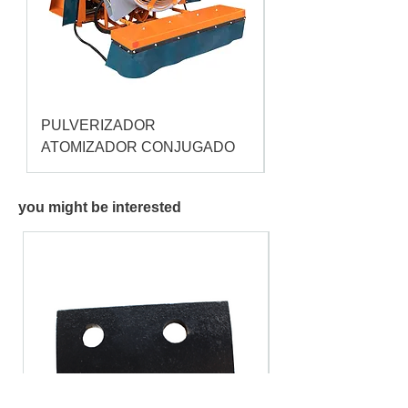
PULVERIZADOR
Pulverizador Cataç
ATOMIZADOR CONJUGADO
you might be interested