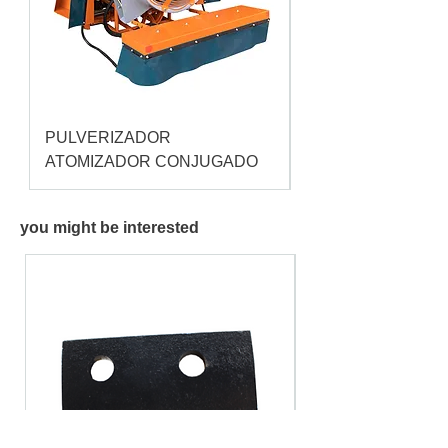
PULVERIZADOR
Pulverizador Cataç
ATOMIZADOR CONJUGADO
you might be interested