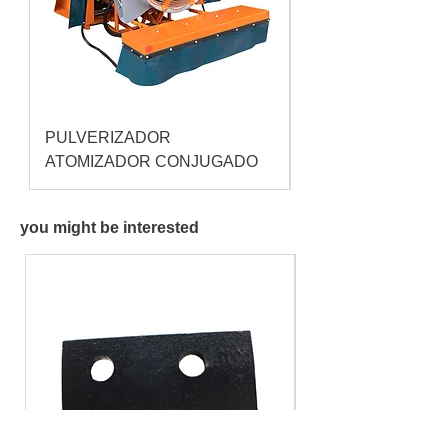
PULVERIZADOR
Pulverizador Cataç
ATOMIZADOR CONJUGADO
you might be interested