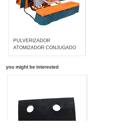
PULVERIZADOR
Pulverizador Cataç
ATOMIZADOR CONJUGADO
you might be interested