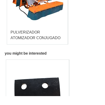
PULVERIZADOR
Pulverizador Cataç
ATOMIZADOR CONJUGADO
you might be interested