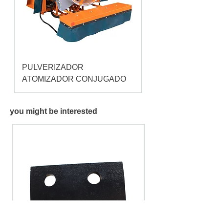
PULVERIZADOR
Pulverizador Cataç
ATOMIZADOR CONJUGADO
you might be interested