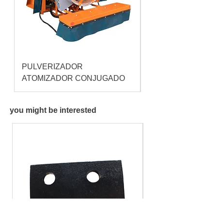
PULVERIZADOR
Pulverizador Cataç
ATOMIZADOR CONJUGADO
you might be interested