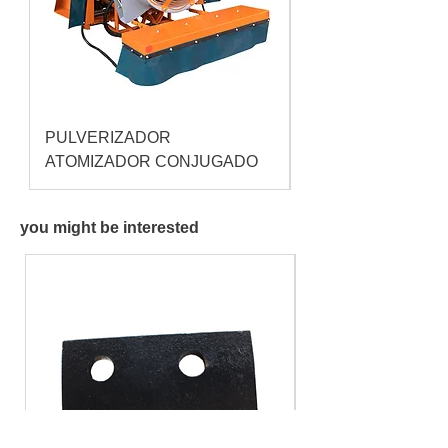
PULVERIZADOR
Pulverizador Cataç
ATOMIZADOR CONJUGADO
you might be interested