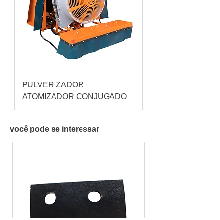
PULVERIZADOR
Pulverizador Cataç
ATOMIZADOR CONJUGADO
você pode se interessar