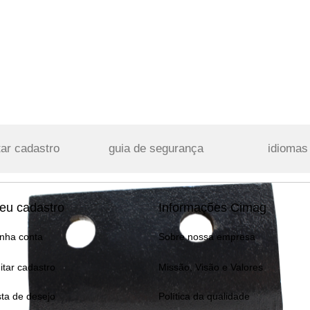
tar cadastro
guia de segurança
idiomas
eu cadastro
Informações Cimag
nha conta
Sobre nossa empresa
itar cadastro
Missão, Visão e Valores
sta de desejo
Política da qualidade