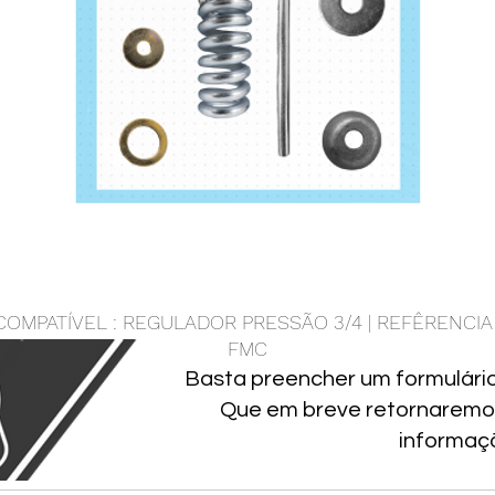
COMPATÍVEL : REGULADOR PRESSÃO 3/4 | REFÊRENCIA 
FMC
Basta preencher um formulári
Que em breve retornaremo
informaç