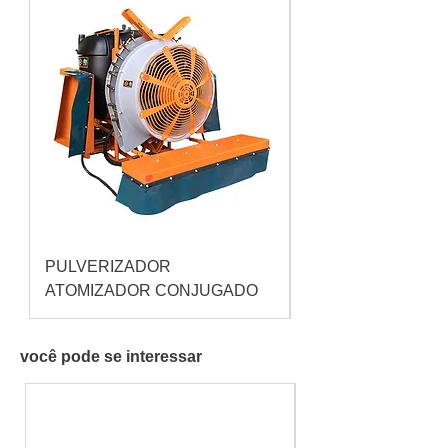
PULVERIZADOR
Pulverizador Cataç
ATOMIZADOR CONJUGADO
você pode se interessar