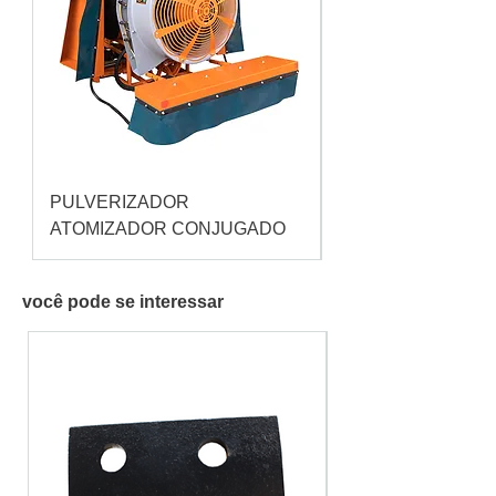
PULVERIZADOR
Pulverizador Cataç
ATOMIZADOR CONJUGADO
você pode se interessar