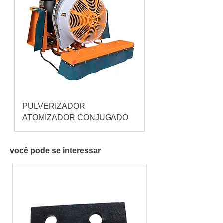
PULVERIZADOR
Pulverizador Cataç
ATOMIZADOR CONJUGADO
você pode se interessar