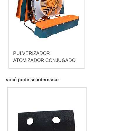
PULVERIZADOR
Pulverizador Cataç
ATOMIZADOR CONJUGADO
você pode se interessar