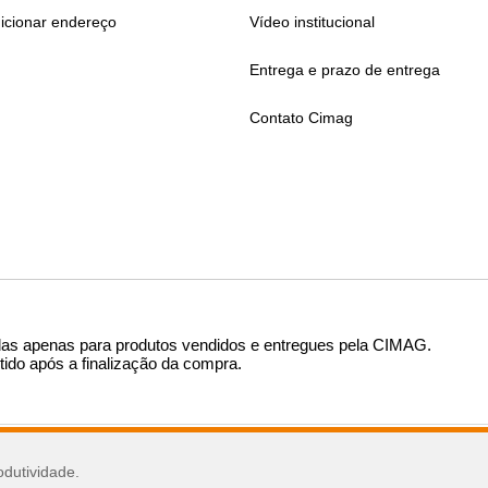
icionar endereço
Vídeo institucional
Entrega e prazo de entrega
Contato Cimag
das apenas para produtos vendidos e entregues pela CIMAG
.
tido após a finalização da compra.
sar
odutividade.