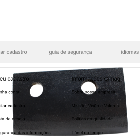
tar cadastro
guia de segurança
idiomas
eu cadastro
Informações Cimag
nha conta
Sobre nossa empresa
itar cadastro
Missão, Visão e Valores
sta de desejo
Política da qualidade
gurança das informações
Túnel do tempo