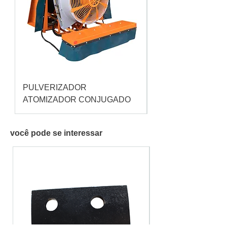
PULVERIZADOR
Pulverizador Cataç
ATOMIZADOR CONJUGADO
você pode se interessar