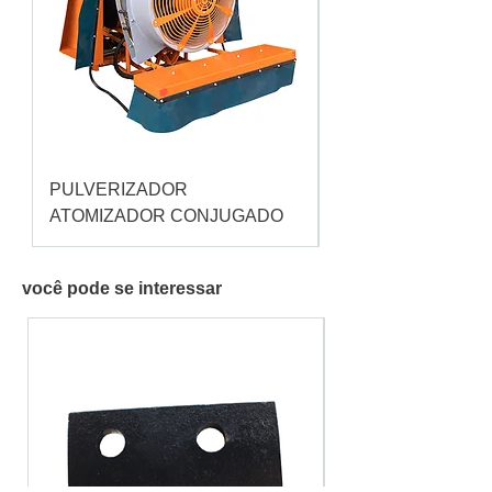
PULVERIZADOR
Pulverizador Cataç
ATOMIZADOR CONJUGADO
você pode se interessar