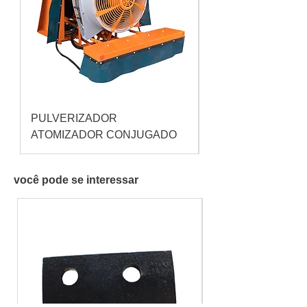
PULVERIZADOR
Pulverizador Cataç
ATOMIZADOR CONJUGADO
você pode se interessar