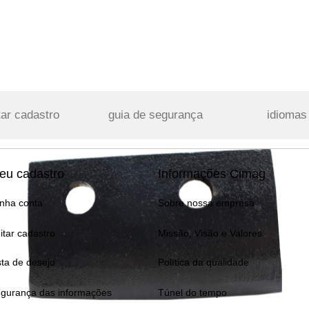
tar cadastro
guia de segurança
idiomas
eu cadastro
Informações Cimag
nha conta
Sobre nossa empresa
itar cadastro
Missão, Visão e Valores
sta de desejo
Política da qualidade
gurança das informações
Túnel do tempo