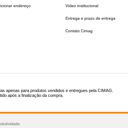
icionar endereço
Vídeo institucional
Entrega e prazo de entrega
Contato Cimag
das apenas para produtos vendidos e entregues pela CIMAG
.
tido após a finalização da compra.
sar
odutividade.