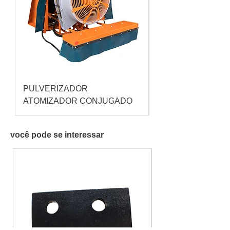
PULVERIZADOR
Pulverizador Cataç
ATOMIZADOR CONJUGADO
você pode se interessar