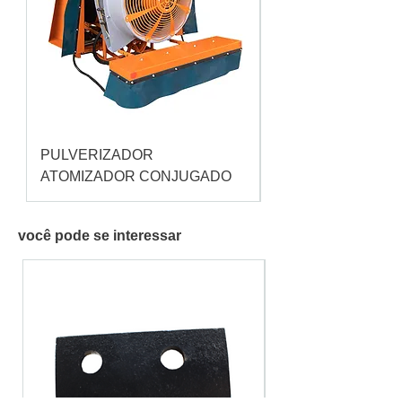
PULVERIZADOR
Pulverizador Cataç
ATOMIZADOR CONJUGADO
você pode se interessar