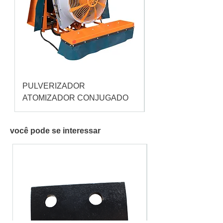
PULVERIZADOR
Pulverizador Cataç
ATOMIZADOR CONJUGADO
você pode se interessar