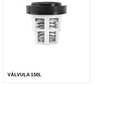
VÁLVULA 150L
1
/
1