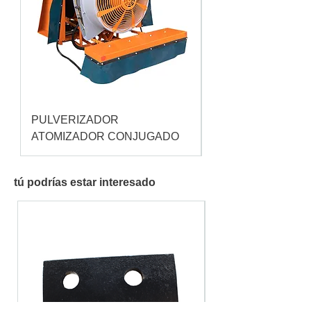
PULVERIZADOR
Pulverizador Cataç
ATOMIZADOR CONJUGADO
tú podrías estar interesado