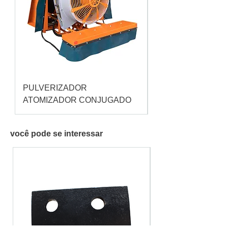
PULVERIZADOR
Pulverizador Cataç
ATOMIZADOR CONJUGADO
você pode se interessar