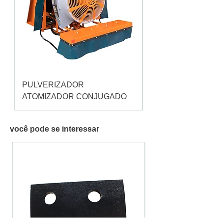
PULVERIZADOR
Pulverizador Cataç
ATOMIZADOR CONJUGADO
você pode se interessar