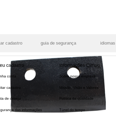
tar cadastro
guia de segurança
idiomas
eu cadastro
Informações Cimag
nha conta
Sobre nossa empresa
itar cadastro
Missão, Visão e Valores
sta de desejo
Política da qualidade
gurança das informações
Túnel do tempo