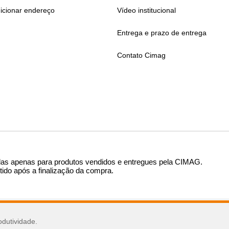
icionar endereço
Vídeo institucional
Entrega e prazo de entrega
Contato Cimag
das apenas para produtos vendidos e entregues pela CIMAG
.
tido após a finalização da compra.
sar
odutividade.