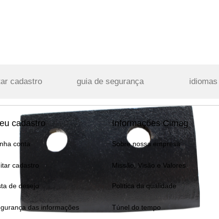
tar cadastro
guia de segurança
idiomas
eu cadastro
Informações Cimag
nha conta
Sobre nossa empresa
itar cadastro
Missão, Visão e Valores
sta de desejo
Política da qualidade
gurança das informações
Túnel do tempo