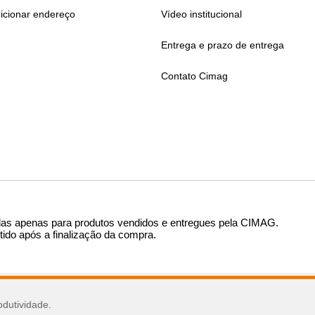
icionar endereço
Vídeo institucional
Entrega e prazo de entrega
Contato Cimag
das apenas para produtos vendidos e entregues pela CIMAG
.
tido após a finalização da compra.
sar
odutividade.