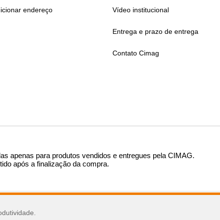
icionar endereço
Vídeo institucional
Entrega e prazo de entrega
Contato Cimag
das apenas para produtos vendidos e entregues pela CIMAG
.
tido após a finalização da compra.
sar
odutividade.