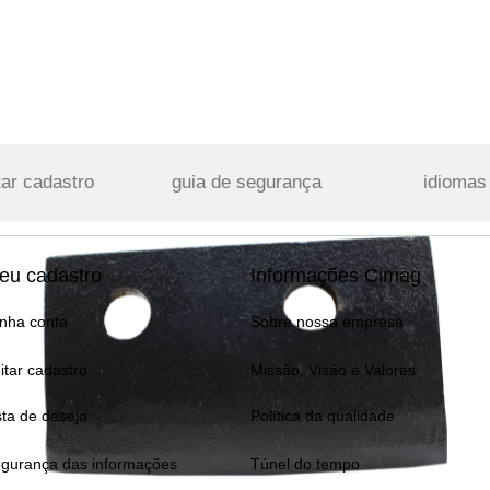
tar cadastro
guia de segurança
idiomas
eu cadastro
Informações Cimag
nha conta
Sobre nossa empresa
itar cadastro
Missão, Visão e Valores
sta de desejo
Política da qualidade
gurança das informações
Túnel do tempo