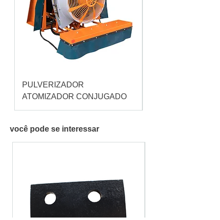
PULVERIZADOR
Pulverizador Cataç
ATOMIZADOR CONJUGADO
você pode se interessar