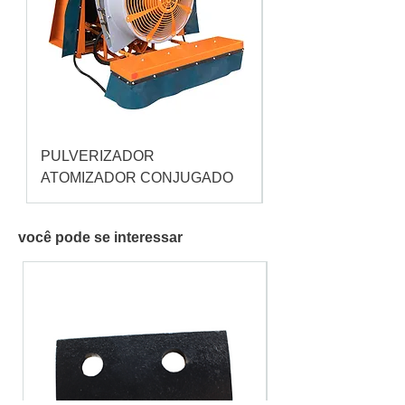
PULVERIZADOR
Pulverizador Cataç
ATOMIZADOR CONJUGADO
você pode se interessar