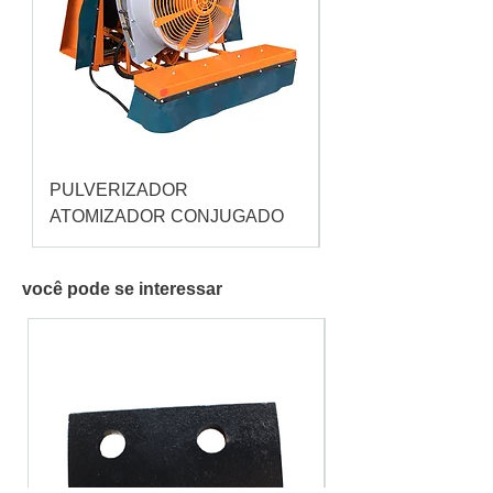
PULVERIZADOR
Pulverizador Cataç
ATOMIZADOR CONJUGADO
você pode se interessar