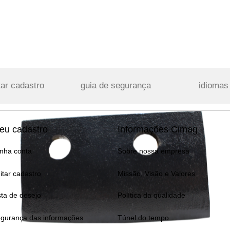
tar cadastro
guia de segurança
idiomas
eu cadastro
Informações Cimag
nha conta
Sobre nossa empresa
itar cadastro
Missão, Visão e Valores
sta de desejo
Política da qualidade
gurança das informações
Túnel do tempo