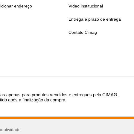
icionar endereço
Vídeo institucional
Entrega e prazo de entrega
Contato Cimag
das apenas para produtos vendidos e entregues pela CIMAG
.
tido após a finalização da compra.
sar
odutividade.