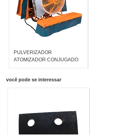
PULVERIZADOR
Pulverizador Cataç
ATOMIZADOR CONJUGADO
você pode se interessar