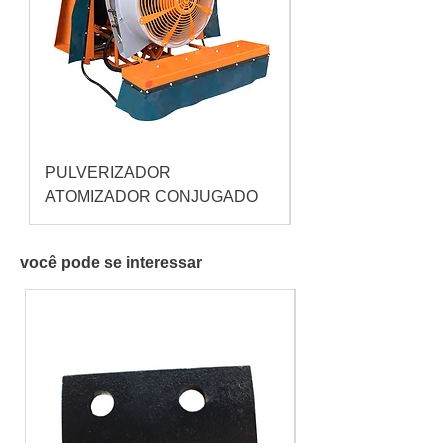
PULVERIZADOR
Pulverizador Cataç
ATOMIZADOR CONJUGADO
você pode se interessar