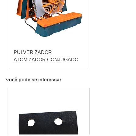
PULVERIZADOR
Pulverizador Cataç
ATOMIZADOR CONJUGADO
você pode se interessar