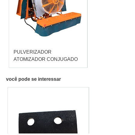
PULVERIZADOR
Pulverizador Cataç
ATOMIZADOR CONJUGADO
você pode se interessar