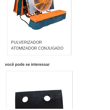
PULVERIZADOR
Pulverizador Cataç
ATOMIZADOR CONJUGADO
você pode se interessar