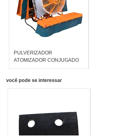
PULVERIZADOR
Pulverizador Cataç
ATOMIZADOR CONJUGADO
você pode se interessar